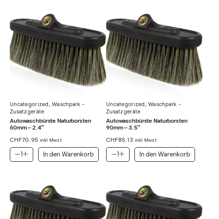
Uncategorized
,
Waschpark -
Uncategorized
,
Waschpark -
Zusatzgeräte
Zusatzgeräte
Autowaschbürste Naturborsten
Autowaschbürste Naturborsten
60mm – 2.4″
90mm – 3.5″
CHF
70.95
CHF
85.13
inkl Mwst
inkl Mwst
In den Warenkorb
In den Warenkorb