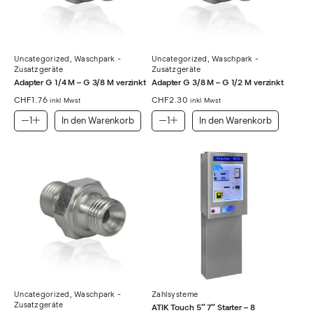
Uncategorized
,
Waschpark -
Uncategorized
,
Waschpark -
Zusatzgeräte
Zusatzgeräte
Adapter G 1/4 M – G 3/8 M verzinkt
Adapter G 3/8 M – G 1/2 M verzinkt
CHF
1.76
CHF
2.30
inkl Mwst
inkl Mwst
In den Warenkorb
In den Warenkorb
Uncategorized
,
Waschpark -
Zahlsysteme
Zusatzgeräte
ATIK Touch 5″ 7″ Starter – 8