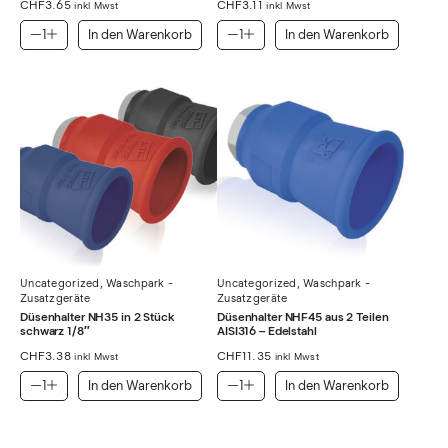
CHF
3.65
CHF
3.11
inkl Mwst
inkl Mwst
In den Warenkorb
In den Warenkorb
Uncategorized
,
Waschpark -
Uncategorized
,
Waschpark -
Zusatzgeräte
Zusatzgeräte
Düsenhalter NH35 in 2 Stück
Düsenhalter NHF45 aus 2 Teilen
schwarz 1/8″
AISI316 – Edelstahl
CHF
3.38
CHF
11.35
inkl Mwst
inkl Mwst
In den Warenkorb
In den Warenkorb