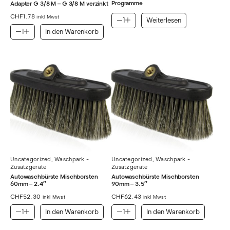
Programme
Adapter G 3/8 M – G 3/8 M verzinkt
CHF
1.78
inkl Mwst
Weiterlesen
In den Warenkorb
Uncategorized
,
Waschpark -
Uncategorized
,
Waschpark -
Zusatzgeräte
Zusatzgeräte
Autowaschbürste Mischborsten
Autowaschbürste Mischborsten
60mm – 2.4″
90mm – 3.5″
CHF
52.30
CHF
62.43
inkl Mwst
inkl Mwst
In den Warenkorb
In den Warenkorb