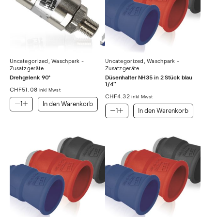
Uncategorized
,
Waschpark -
Uncategorized
,
Waschpark -
Zusatzgeräte
Zusatzgeräte
Drehgelenk 90°
Düsenhalter NH35 in 2 Stück blau
1/4″
CHF
51.08
inkl Mwst
CHF
4.32
inkl Mwst
In den Warenkorb
In den Warenkorb