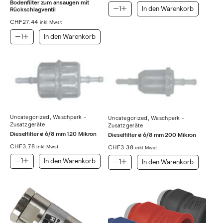
Bodenfilter zum ansaugen mit
In den Warenkorb
Rückschlagventil
CHF
27.44
inkl Mwst
In den Warenkorb
Uncategorized
,
Waschpark -
Uncategorized
,
Waschpark -
Zusatzgeräte
Zusatzgeräte
Dieselfilter ø 6/8 mm 120 Mikron
Dieselfilter ø 6/8 mm 200 Mikron
CHF
3.78
CHF
3.38
inkl Mwst
inkl Mwst
In den Warenkorb
In den Warenkorb