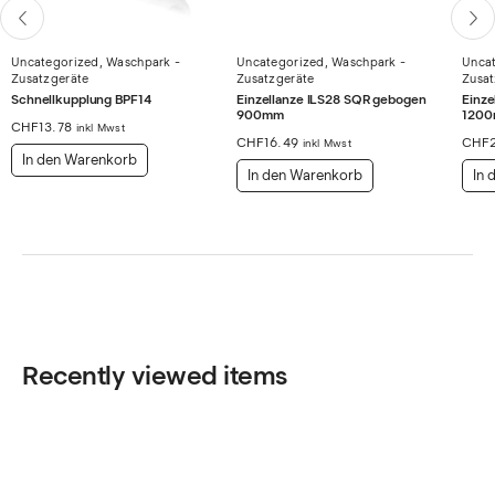
Uncategorized
,
Waschpark -
Uncategorized
,
Waschpark -
Unca
Zusatzgeräte
Zusatzgeräte
Zusat
Schnellkupplung BPF14
Einzellanze ILS28 SQR gebogen
Einze
900mm
120
CHF
13.78
inkl Mwst
CHF
16.49
CHF
inkl Mwst
In den Warenkorb
In den Warenkorb
In 
Recently viewed items