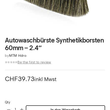
Autowaschbürste Synthetikborsten
60mm – 2.4″
by
MTM Hdro
Be the first to review
CHF
39.73
inkl Mwst
Qty
In den Warenkorb