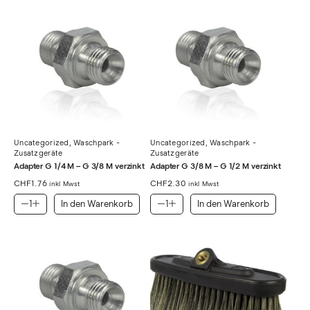
Uncategorized
,
Waschpark -
Uncategorized
,
Waschpark -
Zusatzgeräte
Zusatzgeräte
Adapter G 1/4 M – G 3/8 M verzinkt
Adapter G 3/8 M – G 1/2 M verzinkt
CHF
1.76
CHF
2.30
inkl Mwst
inkl Mwst
In den Warenkorb
In den Warenkorb