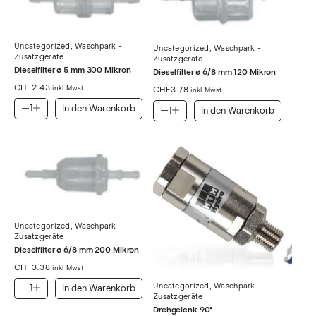
Uncategorized
,
Waschpark -
Uncategorized
,
Waschpark -
Zusatzgeräte
Zusatzgeräte
Dieselfilter ø 5 mm 300 Mikron
Dieselfilter ø 6/8 mm 120 Mikron
CHF
2.43
CHF
3.78
inkl Mwst
inkl Mwst
In den Warenkorb
In den Warenkorb
Uncategorized
,
Waschpark -
Zusatzgeräte
Dieselfilter ø 6/8 mm 200 Mikron
CHF
3.38
inkl Mwst
Uncategorized
,
Waschpark -
In den Warenkorb
Zusatzgeräte
Drehgelenk 90°