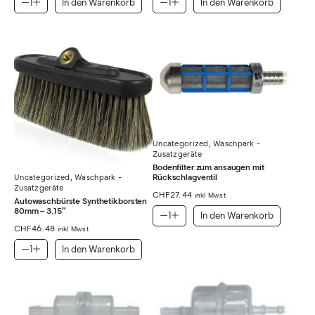
In den Warenkorb
In den Warenkorb
Uncategorized
,
Waschpark -
Zusatzgeräte
Bodenfilter zum ansaugen mit
Rückschlagventil
Uncategorized
,
Waschpark -
Zusatzgeräte
CHF
27.44
inkl Mwst
Autowaschbürste Synthetikborsten
80mm – 3.15″
In den Warenkorb
CHF
46.48
inkl Mwst
In den Warenkorb