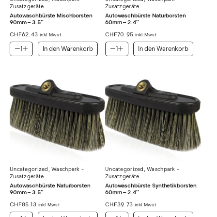
Zusatzgeräte
Zusatzgeräte
Autowaschbürste Mischborsten
Autowaschbürste Naturborsten
90mm – 3.5″
60mm – 2.4″
CHF
62.43
CHF
70.95
inkl Mwst
inkl Mwst
In den Warenkorb
In den Warenkorb
Uncategorized
,
Waschpark -
Uncategorized
,
Waschpark -
Zusatzgeräte
Zusatzgeräte
Autowaschbürste Naturborsten
Autowaschbürste Synthetikborsten
90mm – 3.5″
60mm – 2.4″
CHF
85.13
CHF
39.73
inkl Mwst
inkl Mwst