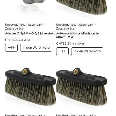
Uncategorized
,
Waschpark -
Uncategorized
,
Waschpark -
Zusatzgeräte
Zusatzgeräte
Adapter G 3/8 M – G 3/8 M verzinkt
Autowaschbürste Mischborsten
60mm – 2.4″
CHF
1.78
inkl Mwst
CHF
52.30
inkl Mwst
In den Warenkorb
In den Warenkorb
Uncategorized
,
Waschpark -
Uncategorized
,
Waschpark -