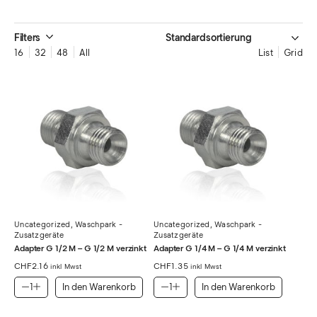
Filters
16
32
48
All
List
Grid
Uncategorized
,
Waschpark -
Uncategorized
,
Waschpark -
Zusatzgeräte
Zusatzgeräte
Adapter G 1/2 M – G 1/2 M verzinkt
Adapter G 1/4 M – G 1/4 M verzinkt
CHF
2.16
CHF
1.35
inkl Mwst
inkl Mwst
In den Warenkorb
In den Warenkorb