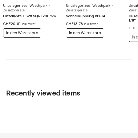
Uncategorized
,
Waschpark -
Uncategorized
,
Waschpark -
Unca
Zusatzgeräte
Zusatzgeräte
Zusat
Einzellanze ILS28 SQR 1200mm
Schnellkupplung BPF14
Düsen
1/8″
CHF
20.81
CHF
13.78
inkl Mwst
inkl Mwst
CHF
In den Warenkorb
In den Warenkorb
In 
Recently viewed items