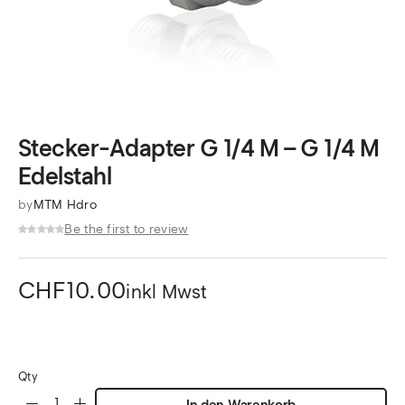
Stecker-Adapter G 1/4 M – G 1/4 M
Edelstahl
by
MTM Hdro
Be the first to review
CHF
10.00
inkl Mwst
Qty
In den Warenkorb