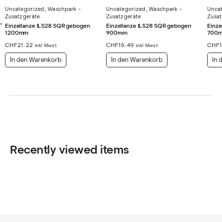
Uncategorized
,
Waschpark -
Uncategorized
,
Waschpark -
Unca
Zusatzgeräte
Zusatzgeräte
Zusat
″
Einzellanze ILS28 SQR gebogen
Einzellanze ILS28 SQR gebogen
Einze
1200mm
900mm
700
CHF
21.22
CHF
16.49
CHF
inkl Mwst
inkl Mwst
In den Warenkorb
In den Warenkorb
In 
Recently viewed items