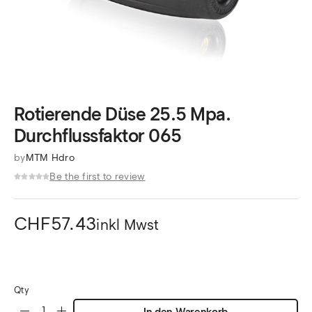
Rotierende Düse 25.5 Mpa.
Durchflussfaktor 065
by
MTM Hdro
Be the first to review
CHF
57.43
inkl Mwst
Qty
In den Warenkorb