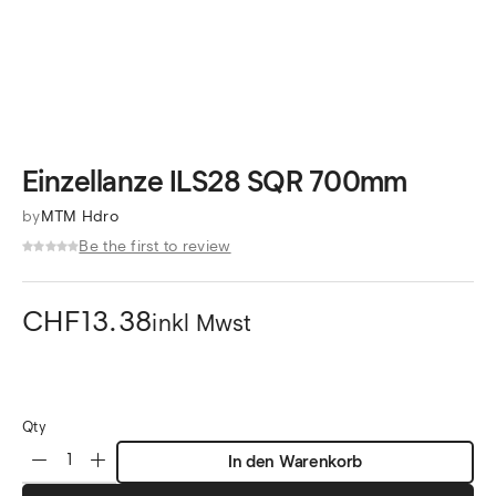
Einzellanze ILS28 SQR 700mm
by
MTM Hdro
Be the first to review
CHF
13.38
inkl Mwst
Qty
In den Warenkorb