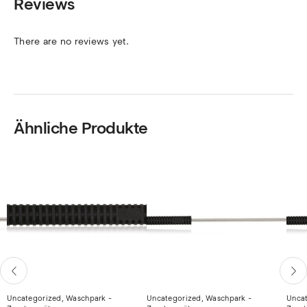
Reviews
There are no reviews yet.
Ähnliche Produkte
Uncategorized
,
Waschpark -
Uncategorized
,
Waschpark -
Unca