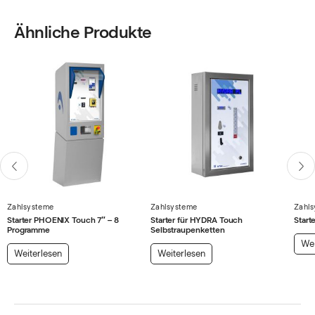
Ähnliche Produkte
Zahlsysteme
Zahlsysteme
Zahl
Starter PHOENIX Touch 7″ – 8
Starter für HYDRA Touch
Start
Programme
Selbstraupenketten
Wei
Weiterlesen
Weiterlesen